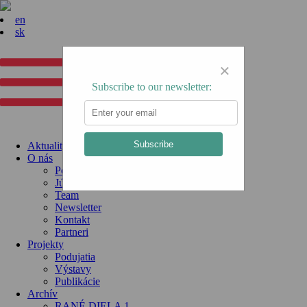
en
sk
×
Subscribe to our newsletter:
Subscribe
Aktuality
O nás
Poslanie
Július Koller
Team
Newsletter
Kontakt
Partneri
Projekty
Podujatia
Výstavy
Publikácie
Archív
RANÉ DIELA 1