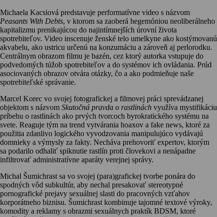
Michaela Kacsiová predstavuje performatívne video s názvom
Peasants With Debts
, v ktorom sa zaoberá hegemóniou neoliberálneho
kapitalizmu prenikajúcou do najintímnejších úrovní života
spotrebiteľov. Video inscenuje ženské telo umelkyne ako kostýmovanú
akvabelu, ako ustricu určenú na konzumáciu a zároveň aj perlorodku.
Centrálnym obrazom filmu je bazén, cez ktorý autorka vstupuje do
podvedomých túžob spotrebiteľov a do systémov ich ovládania. Prúd
asociovaných obrazov otvára otázky, čo a ako podmieňuje naše
spotrebiteľské správanie.
Marcel Korec vo svojej fotografickej a filmovej práci sprevádzanej
objektom s názvom
Skutočná pravda o rastlinách
využíva mystifikáciu
príbehu o rastlinách ako prvých tvorcoch byrokratického systému na
svete. Reaguje tým na trend vytvárania hoaxov a fake news, ktoré za
použitia zdanlivo logického vyvodzovania manipulujúco vydávajú
domnieky a výmysly za fakty. Necháva prehovoriť expertov, ktorým
sa podarilo odhaliť spiknutie rastlín proti človekovi a nenápadne
infiltrovať administratívne aparáty verejnej správy.
Michal Šumichrast sa vo svojej (para)grafickej tvorbe ponára do
spodných vôd subkultúr, aby nechal presakovať stereotypné
pornografické prejavy sexuálnej slasti do pracovných vzťahov
korporátneho biznisu. Šumichrast kombinuje tajomné textové výroky,
komodity a reklamy s obrazmi sexuálnych praktík BDSM, ktoré