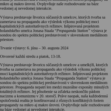
mikro aj makro úrovni. Ovplyvňuje naše rozhodovanie na báze
vedomej aj nevedomej interakcie.
Výstava predstavuje štvoricu súčasných umelcov, ktorých tvorba sa
zameriava na propagandu ako výsledok výkonu politickej moci
kapitalistických autoritatívnych režimov. Inšpirovaná projektom
holandského umelca Jonasa Staala “
Propaganda Station”
výstava je
sondou do spektra politickej predstavivosti v slovenskom mediálnom
priestore.
Trvanie výstavy: 6. júna – 30. augusta 2024
Otvorené každú stredu a piatok, 13-18.
Výstava predstavuje štvoricu súčasných umelcov a umelkýň, ktorých
tvorba sa zameriava na propagandu ako výsledok výkonu politickej
moci kapitalistických autoritatívnych režimov. Inšpirovaná projektom
holandského umelca Jonasa Staala “Propaganda Station” výstava je
sondou do spektra politickej predstavivosti v slovenskom mediálnom
priestore. Propaganda nepatrí len medzi muzeálne exponáty minulých
totalitných režimov. Jej pôsobenie sa zďaleka neskončilo pádom
nacizmu a komunizmu v 20. storočí. Práve naopak, naša každodenná
spoločenská realita je konštruovaná z rôznych konfliktných foriem
propagandy na mikro aj makro úrovni. Ovplyvňuje naše rozhodovanie
na báze vedomej aj nevedomej interakcie.