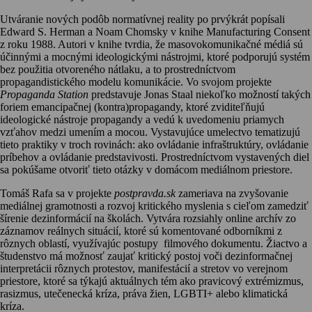
Utváranie nových podôb normatívnej reality po prvýkrát popísali
Edward S. Herman a Noam Chomsky v knihe Manufacturing Consent
z roku 1988. Autori v knihe tvrdia, že masovokomunikačné médiá sú
účinnými a mocnými ideologickými nástrojmi, ktoré podporujú systém
bez použitia otvoreného nátlaku, a to prostredníctvom
propagandistického modelu komunikácie. Vo svojom projekte
Propaganda Station
predstavuje Jonas Staal niekoľko možností takých
foriem emancipačnej (kontra)propagandy, ktoré zviditeľňujú
ideologické nástroje propagandy a vedú k uvedomeniu priamych
vzťahov medzi umením a mocou. Vystavujúce umelectvo tematizujú
tieto praktiky v troch rovinách: ako ovládanie infraštruktúry, ovládanie
príbehov a ovládanie predstavivosti. Prostredníctvom vystavených diel
sa pokúšame otvoriť tieto otázky v domácom mediálnom priestore.
Tomáš Rafa sa v projekte
postpravda.sk
zameriava na zvyšovanie
mediálnej gramotnosti a rozvoj kritického myslenia s cieľom zamedziť
šírenie dezinformácií na školách. Vytvára rozsiahly online archív zo
záznamov reálnych situácií, ktoré sú komentované odborníkmi z
rôznych oblastí, využívajúc postupy filmového dokumentu. Žiactvo a
študenstvo má možnosť zaujať kritický postoj voči dezinformačnej
interpretácii rôznych protestov, manifestácií a stretov vo verejnom
priestore, ktoré sa týkajú aktuálnych tém ako pravicový extrémizmus,
rasizmus, utečenecká kríza, práva žien, LGBTI+ alebo klimatická
kríza.