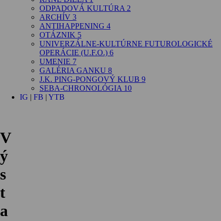
ODPADOVÁ KULTÚRA 2
ARCHÍV 3
ANTIHAPPENING 4
OTÁZNIK 5
UNIVERZÁLNE-KULTÚRNE FUTUROLOGICKÉ
OPERÁCIE (U.F.O.) 6
UMENIE 7
GALÉRIA GANKU 8
J.K. PING-PONGOVÝ KLUB 9
SEBA-CHRONOLÓGIA 10
IG
|
FB
|
YTB
V
ý
s
t
a