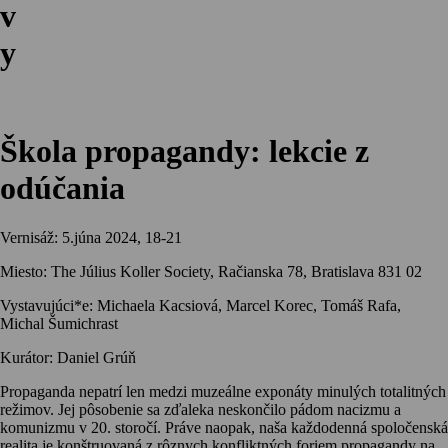
v
y
Škola propagandy: lekcie z
odúčania
Vernisáž: 5.júna 2024, 18-21
Miesto: The Július Koller Society, Račianska 78, Bratislava 831 02
Vystavujúci*e: Michaela Kacsiová, Marcel Korec, Tomáš Rafa,
Michal Šumichrast
Kurátor: Daniel Grúň
Propaganda nepatrí len medzi muzeálne exponáty minulých totalitných
režimov. Jej pôsobenie sa zďaleka neskončilo pádom nacizmu a
komunizmu v 20. storočí. Práve naopak, naša každodenná spoločenská
realita je konštruovaná z rôznych konfliktných foriem propagandy na