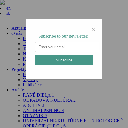
en
sk
×
Aktuality
O nás
Subscribe to our newsletter:
Poslanie
Július Koller
Team
Newsletter
Kontakt
Subscribe
Partneri
Projekty
Podujatia
Výstavy
Publikácie
Archív
RANÉ DIELA 1
ODPADOVÁ KULTÚRA 2
ARCHÍV 3
ANTIHAPPENING 4
OTÁZNIK 5
UNIVERZÁLNE-KULTÚRNE FUTUROLOGICKÉ
OPERÁCIE (U.F.O.) 6