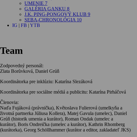
UMENIE 7
GALÉRIA GANKU 8
J.K. PING-PONGOVÝ KLUB 9
SEBA-CHRONOLÓGIA 10
IG
|
FB
|
YTB
Team
Zodpovedný personál:
Zlata Borůvková, Daniel Grúň
Koordinátorka pre inklúziu: Katarína Slezáková
Koordinátorka pre sociálne médiá a publicitu: Katarína Pirháčová
Členovia:
Naďa Fujáková (právnička), Květoslava Fulierová (umelkyňa a
životná partnerka Júliusa Kollera), Matej Gavula (umelec), Daniel
Grúň (historik umenia a kurátor), Roman Ondak (umelec a
kurátor), Boris Ondreička (umelec a kurátor), Kathrin Rhomberg
(kurátorka), Georg Schöllhammer (kurátor a editor, zakladateľ JKS)