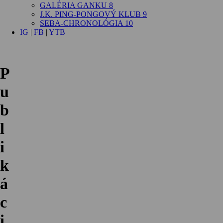
GALÉRIA GANKU 8
J.K. PING-PONGOVÝ KLUB 9
SEBA-CHRONOLÓGIA 10
IG
|
FB
|
YTB
P
u
b
l
i
k
á
c
i