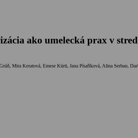
orizácia ako umelecká prax v str
Grúň, Mira Keratová, Emese Kürti, Jana Písaříková, Alina Serban, Dar