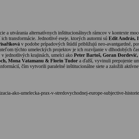
ie a utvárania alternatívnych inštitucionálnych rámcov v kontexte moc
ch transformácie. Jednotlivé eseje, ktorých autormi sú
Edit András, 
ísaříková
v podobe prípadových štúdií približujú neo-avantgardné, po
eľom týchto umeleckých projektov je ich rozvíjanie v dlhodobých čas
v jednotlivých krajinách, umelci ako
Peter Bartoš,
Goran Đorđević
aloch, Mona Vatamanu & Florin Tudor
a ďalší, vyvinuli prepojenie u
mácií, čím vytvorili paralelné inštitucionálne siete a založili aktívne 
orizacia-ako-umelecka-prax-v-stredovychodnej-europe-subjective-histori