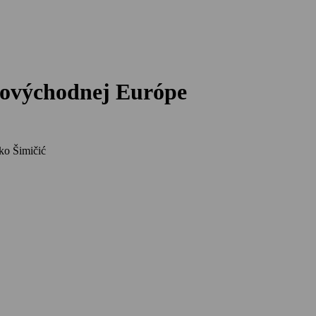
edovýchodnej Európe
ko Šimičić