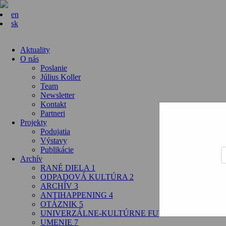
en
sk
Aktuality
O nás
Poslanie
Július Koller
Team
Newsletter
Kontakt
Partneri
Projekty
Podujatia
Výstavy
Publikácie
Archív
RANÉ DIELA 1
ODPADOVÁ KULTÚRA 2
ARCHÍV 3
ANTIHAPPENING 4
OTÁZNIK 5
UNIVERZÁLNE-KULTÚRNE FUTUROLOGICKÉ OPER
UMENIE 7