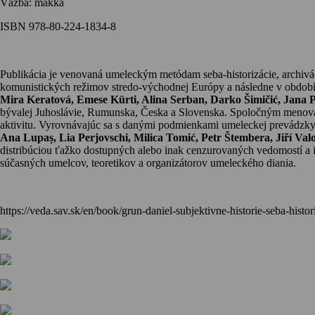
Väzba:
mäkká
ISBN 978-80-224-1834-8
Publikácia je venovaná umeleckým metódam seba-historizácie, archivác
komunistických režimov stredo-východnej Európy a následne v období i
Mira Keratová, Emese Kürti, Alina Serban, Darko Šimičić, Jana P
bývalej Juhoslávie, Rumunska, Česka a Slovenska. Spoločným menovat
aktivitu. Vyrovnávajúc sa s danými podmienkami umeleckej prevádzky 
Ana Lupaș, Lia Perjovschi, Milica Tomić, Petr Štembera, Jiří V
distribúciou ťažko dostupných alebo inak cenzurovaných vedomostí a infor
súčasných umelcov, teoretikov a organizátorov umeleckého diania.
https://veda.sav.sk/en/book/grun-daniel-subjektivne-historie-seba-hist