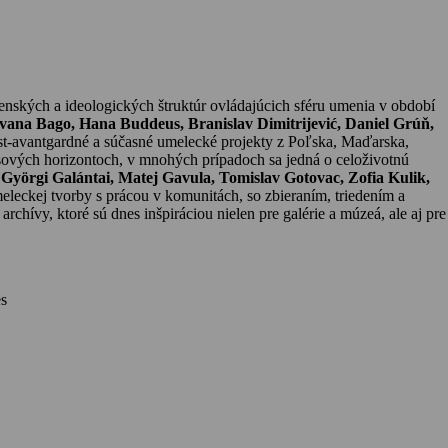
enských a ideologických štruktúr ovládajúcich sféru umenia v období
Ivana Bago, Hana Buddeus, Branislav Dimitrijević, Daniel Grúň,
st-avantgardné a súčasné umelecké projekty z Poľska, Maďarska,
ových horizontoch, v mnohých prípadoch sa jedná o celoživotnú
,
Györgi Galántai, Matej Gavula, Tomislav Gotovac, Zofia Kulik,
meleckej tvorby s prácou v komunitách, so zbieraním, triedením a
archívy, ktoré sú dnes inšpiráciou nielen pre galérie a múzeá, ale aj pre
es